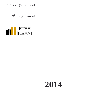
info@etreinsaat.net
Login on site
2014