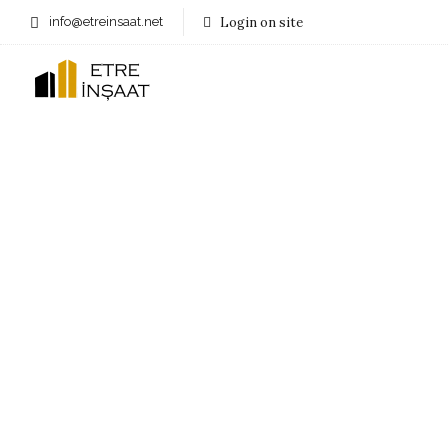
info@etreinsaat.net
Login on site