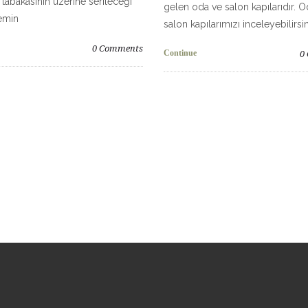
abakasının üzerine serileceği
gelen oda ve salon kapılarıdır. 
emin
salon kapılarımızı inceleyebilirsin
0
Comments
Continue
0