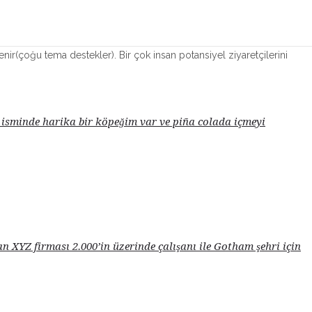
enir(çoğu tema destekler). Bir çok insan potansiyel ziyaretçilerini
k isminde harika bir köpeğim var ve piña colada içmeyi
XYZ firması 2.000’in üzerinde çalışanı ile Gotham şehri için