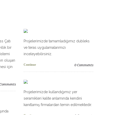
ss Çatı
Projelerimizde tamamladığımız dubleks
llık bir
ve teras uygulamalarımızı
istemi
inceleyebilirsiniz.
ın oluşan
Continue
0
Comments
esi için
Comments
Projelerimizde kullandığımız yer
seramikleri kalite anlamında kendini
kanıtlamış firmalardan temin edilmektedir.
aşında