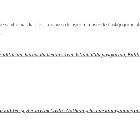
yerde sabit olarak kalır ve temanızın dolaşım menüsünde başlığı görüntül
:
 bir aktörüm, burası da benim sitem. İstanbul’da yaşıyorum, Bıdı
kaliteli şeyler üretmektedir. Gotham şehrinde konuşlanmış olan 