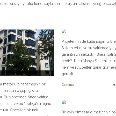
erek bu sayfayı silip kendi sayfalarınızı oluşturmalısınız. İyi eğlenceler!
Projelerimizde kullandığımız Bra
Sistemleri ısı ve su yalıtımda 30 yı
garanti sunmaktadır. Brass Çatı S
nedir? Kuru Mahya Sistemi, çatın
nem ve rutubetten zarar görmem
gerekli
 metodu bina temelinin bir
Continue
0
abakası ile çepeçevre
dır. Bu yöntemde önce yalıtım
azırlanır ve bu ”bohça”nın içine
tulur. Öncelikle bitümlü
Bir evin olmazsa olmazlarının b