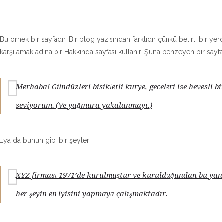
Bu örnek bir sayfadır. Bir blog yazısından farklıdır çünkü belirli bir 
karşılamak adına bir Hakkında sayfası kullanır. Şuna benzeyen bir sayfa
Merhaba! Gündüzleri bisikletli kurye, geceleri ise hevesli
seviyorum. (Ve yağmura yakalanmayı.)
…ya da bunun gibi bir şeyler:
XYZ firması 1971’de kurulmuştur ve kurulduğundan bu yana 
her şeyin en iyisini yapmaya çalışmaktadır.